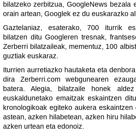
bilatzeko zerbitzua, GoogleNews bezala 
orain artean, Googlek ez du euskarazko albi
Gaztelaniaz, esaterako, 700 iturrik es
bilatzen ditu Googleren tresnak, frantse
Zerberri bilatzaileak, mementuz, 100 albiste
guztiak euskaraz.
Iturrien aurretiazko hautaketa eta denbora
dira Zerberri.com webgunearen ezaugar
batera. Alegia, bilatzaile honek aldez 
euskaldunetako emaitzak eskaintzen ditu s
kronologikoak egiteko aukera eskaintzen
astean, azken hilabetean, azken hiru hilab
azken urtean eta edonoiz.