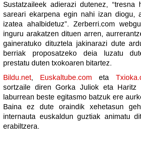
Sustatzaileek adierazi dutenez, “tresna
sareari ekarpena egin nahi izan diogu, a
izatea ahalbidetuz”. Zerberri.com webg
inguru arakatzen dituen arren, aurrerantze
gaineratuko dituztela jakinarazi dute ard
berriak proposatzeko deia luzatu du
prestatu duten txokoaren bitartez.
Bildu.net
,
Euskaltube.com
eta
Txioka
sortzaile diren Gorka Juliok eta Haritz
laburrean beste egitasmo batzuk ere aurkez
Baina ez dute oraindik xehetasun geh
internauta euskaldun guztiak animatu dit
erabiltzera.