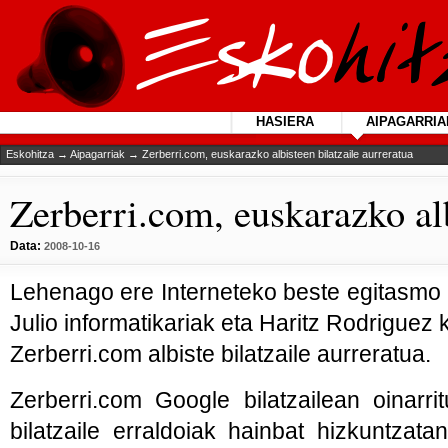
HASIERA
AIPAGARRIA
Eskohitza
→
Aipagarriak
→ Zerberri.com, euskarazko albisteen bilatzaile aurreratua
Zerberri.com, euskarazko alb
Data:
2008-10-16
Lehenago ere Interneteko beste egitasmo 
Julio informatikariak eta Haritz Rodriguez
Zerberri.com albiste bilatzaile aurreratua.
Zerberri.com Google bilatzailean oinarr
bilatzaile erraldoiak hainbat hizkuntzata